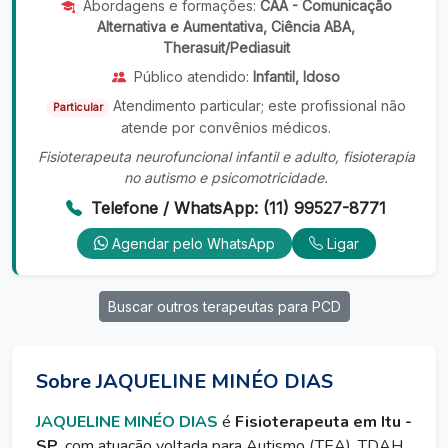
Abordagens e formações:
CAA - Comunicação
Alternativa e Aumentativa, Ciência ABA,
Therasuit/Pediasuit
Público atendido:
Infantil, Idoso
Atendimento particular; este profissional não
Particular
atende por convênios médicos.
Fisioterapeuta neurofuncional infantil e adulto, fisioterapia
no autismo e psicomotricidade.
Telefone / WhatsApp: (11) 99527-8771
Agendar pelo WhatsApp
Ligar
Buscar outros terapeutas para PCD
Sobre JAQUELINE MINÉO DIAS
JAQUELINE MINÉO DIAS
é
Fisioterapeuta em Itu -
SP
, com atuação voltada para Autismo (TEA), TDAH,