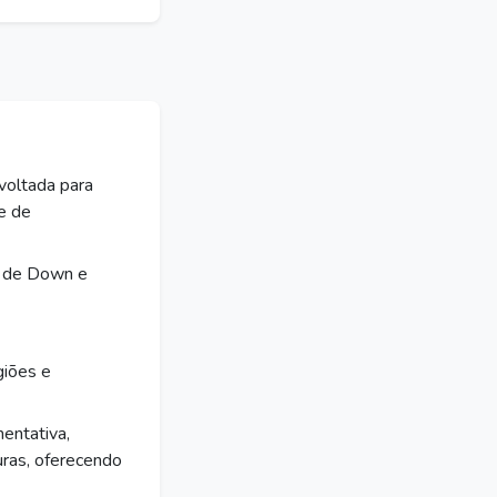
voltada para
de de
e de Down e
iões e
entativa,
ras, oferecendo