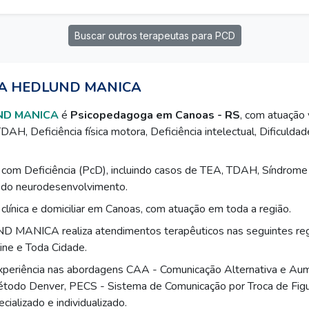
Buscar outros terapeutas para PCD
LA HEDLUND MANICA
ND MANICA
é
Psicopedagoga em Canoas - RS
, com atuação 
AH, Deficiência física motora, Deficiência intelectual, Dificulda
com Deficiência (PcD), incluindo casos de TEA, TDAH, Síndrom
 do neurodesenvolvimento.
línica e domiciliar em Canoas, com atuação em toda a região.
ANICA realiza atendimentos terapêuticos nas seguintes reg
ine e Toda Cidade.
periência nas abordagens CAA - Comunicação Alternativa e Aum
odo Denver, PECS - Sistema de Comunicação por Troca de Figu
ializado e individualizado.