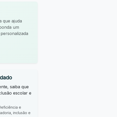
a que ajuda
esponda um
a personalizada
idado
ente, saiba que
clusão escolar e
ficiência e
doria, inclusão e