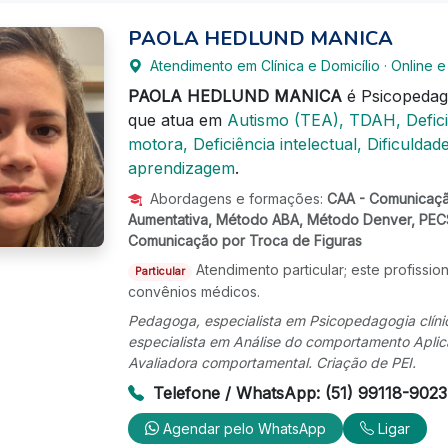
PAOLA HEDLUND MANICA
Atendimento em Clínica e Domicílio · Online 
PAOLA HEDLUND MANICA
é Psicopeda
que atua em
Autismo (TEA), TDAH, Deficiê
motora, Deficiência intelectual, Dificuldad
aprendizagem
.
Abordagens e formações:
CAA - Comunicação
Aumentativa, Método ABA, Método Denver, PECS
Comunicação por Troca de Figuras
Atendimento particular; este profissio
Particular
convênios médicos.
Pedagoga, especialista em Psicopedagogia clínica
especialista em Análise do comportamento Apli
Avaliadora comportamental. Criação de PEI.
Telefone / WhatsApp: (51) 99118-9023
Agendar pelo WhatsApp
Ligar