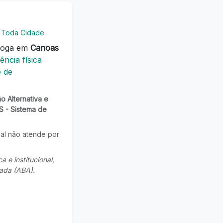
e Toda Cidade
goga em
Canoas
ncia física
e de
 Alternativa e
 - Sistema de
nal não atende por
 e institucional,
cada (ABA).