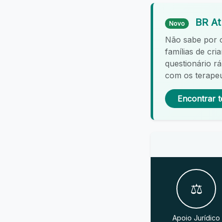
BR At
Novo
Não sabe por
famílias de cr
questionário r
com os terapeu
Encontrar t
⚖️
Apoio Jurídico