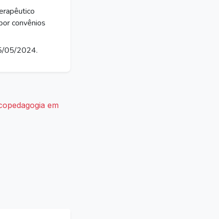
erapêutico
 por convênios
5/05/2024.
copedagogia em