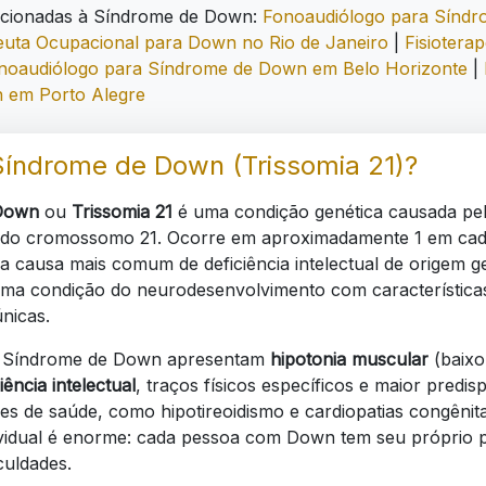
acionadas à Síndrome de Down:
Fonoaudiólogo para Sínd
uta Ocupacional para Down no Rio de Janeiro
|
Fisiotera
noaudiólogo para Síndrome de Down em Belo Horizonte
|
 em Porto Alegre
Síndrome de Down (Trissomia 21)?
Down
ou
Trissomia 21
é uma condição genética causada pe
 do cromossomo 21. Ocorre em aproximadamente 1 em ca
a causa mais comum de deficiência intelectual de origem g
ma condição do neurodesenvolvimento com característica
únicas.
 Síndrome de Down apresentam
hipotonia muscular
(baixo
iência intelectual
, traços físicos específicos e maior predis
s de saúde, como hipotireoidismo e cardiopatias congênit
dividual é enorme: cada pessoa com Down tem seu próprio p
iculdades.