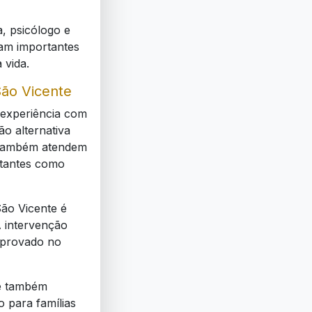
, psicólogo e
am importantes
 vida.
ão Vicente
experiência com
o alternativa
. Também atendem
rtantes como
ão Vicente é
 intervenção
mprovado no
 e também
o para famílias