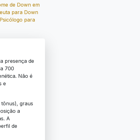
rome de Down em
peuta para Down
Psicólogo para
la presença de
da 700
enética. Não é
s e
 tônus), graus
posição a
as. A
erfil de