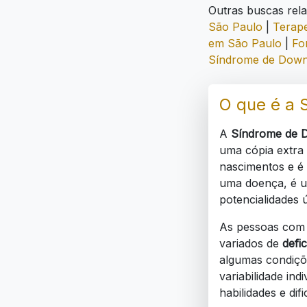
Outras buscas rel
São Paulo
|
Terape
em São Paulo
|
Fo
Síndrome de Down
O que é a 
A
Síndrome de 
uma cópia extra
nascimentos e é 
uma doença, é u
potencialidades 
As pessoas com
variados de
defic
algumas condiçõe
variabilidade in
habilidades e dif