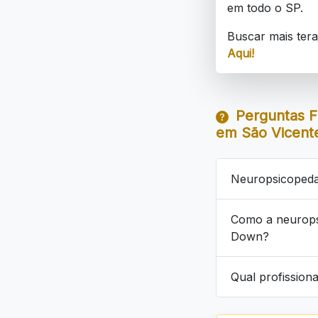
em todo o SP.
Buscar mais ter
Aqui!
Perguntas F
em São Vicent
Neuropsicopeda
Como a neurops
Down?
Qual profission