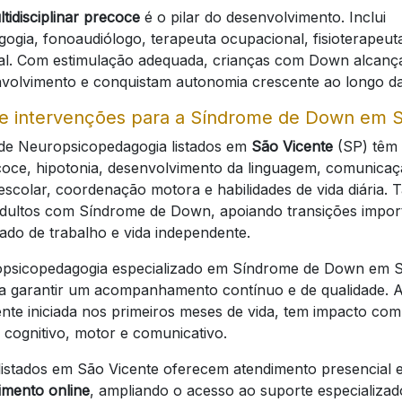
tidisciplinar precoce
é o pilar do desenvolvimento. Inclui
gia, fonoaudiólogo, terapeuta ocupacional, fisioterapeuta
al. Com estimulação adequada, crianças com Down alcanç
volvimento e conquistam autonomia crescente ao longo da
e intervenções para a Síndrome de Down em S
 de Neuropsicopedagogia listados em
São Vicente
(SP) têm 
oce, hipotonia, desenvolvimento da linguagem, comunicaçã
escolar, coordenação motora e habilidades de vida diária
adultos com Síndrome de Down, apoiando transições impo
do de trabalho e vida independente.
psicopedagogia especializado em Síndrome de Down em S
a garantir um acompanhamento contínuo e de qualidade. A
nte iniciada nos primeiros meses de vida, tem impacto co
cognitivo, motor e comunicativo.
 listados em São Vicente oferecem atendimento presencial
imento online
, ampliando o acesso ao suporte especializad