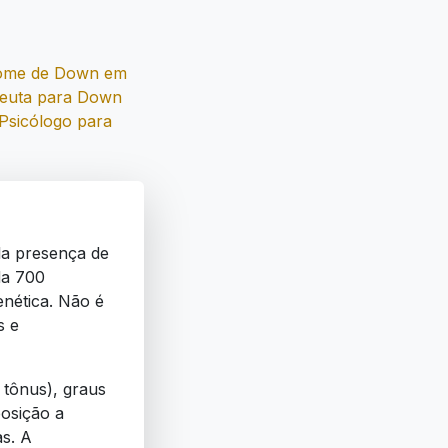
rome de Down em
peuta para Down
Psicólogo para
la presença de
da 700
enética. Não é
s e
 tônus), graus
posição a
as. A