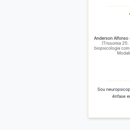
Anderson Alfonso
(Trissomia 21)
biopsicologia com
Modali
Sou neuropsicop
ênfase e