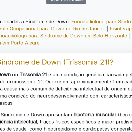
acionadas à Síndrome de Down:
Fonoaudiólogo para Sínd
uta Ocupacional para Down no Rio de Janeiro
|
Fisiotera
noaudiólogo para Síndrome de Down em Belo Horizonte
|
 em Porto Alegre
Síndrome de Down (Trissomia 21)?
Down
ou
Trissomia 21
é uma condição genética causada pe
 do cromossomo 21. Ocorre em aproximadamente 1 em ca
a causa mais comum de deficiência intelectual de origem g
ma condição do neurodesenvolvimento com característica
únicas.
 Síndrome de Down apresentam
hipotonia muscular
(baixo
iência intelectual
, traços físicos específicos e maior predis
s de saúde, como hipotireoidismo e cardiopatias congênit