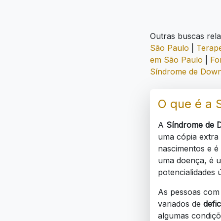
Outras buscas rel
São Paulo
|
Terape
em São Paulo
|
Fo
Síndrome de Down
O que é a 
A
Síndrome de 
uma cópia extra
nascimentos e é 
uma doença, é u
potencialidades 
As pessoas com
variados de
defic
algumas condiçõe