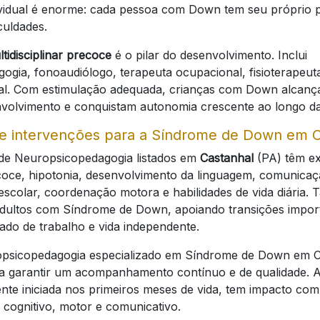
dividual é enorme: cada pessoa com Down tem seu próprio p
iculdades.
tidisciplinar precoce
é o pilar do desenvolvimento. Inclui
gia, fonoaudiólogo, terapeuta ocupacional, fisioterapeuta
al. Com estimulação adequada, crianças com Down alcanç
volvimento e conquistam autonomia crescente ao longo da
e intervenções para a Síndrome de Down em C
 de Neuropsicopedagogia listados em
Castanhal
(PA) têm ex
oce, hipotonia, desenvolvimento da linguagem, comunicaçã
escolar, coordenação motora e habilidades de vida diária
adultos com Síndrome de Down, apoiando transições impo
do de trabalho e vida independente.
psicopedagogia especializado em Síndrome de Down em C
a garantir um acompanhamento contínuo e de qualidade. A
nte iniciada nos primeiros meses de vida, tem impacto co
cognitivo, motor e comunicativo.