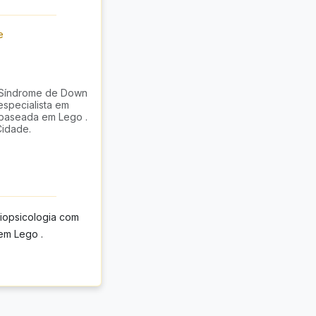
e
 Síndrome de Down
specialista em
 baseada em Lego .
Cidade.
iopsicologia com
em Lego .