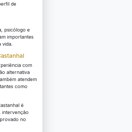
erfil de
, psicólogo e
am importantes
 vida.
astanhal
periência com
o alternativa
. Também atendem
rtantes como
astanhal é
 intervenção
mprovado no