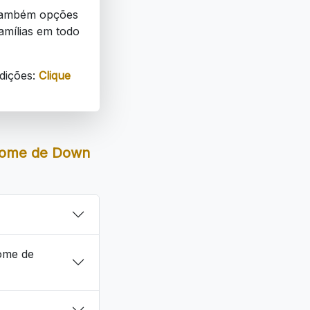
e também opções
amílias em todo
dições:
Clique
drome de Down
ome de