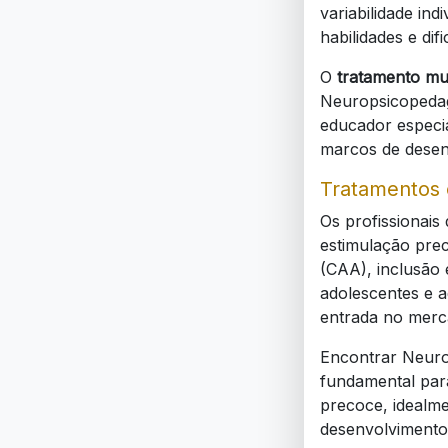
variabilidade in
habilidades e dif
O
tratamento mul
Neuropsicopedago
educador especi
marcos de desen
Tratamentos 
Os profissionais
estimulação prec
(CAA), inclusão 
adolescentes e 
entrada no merca
Encontrar Neuro
fundamental par
precoce, idealme
desenvolvimento 