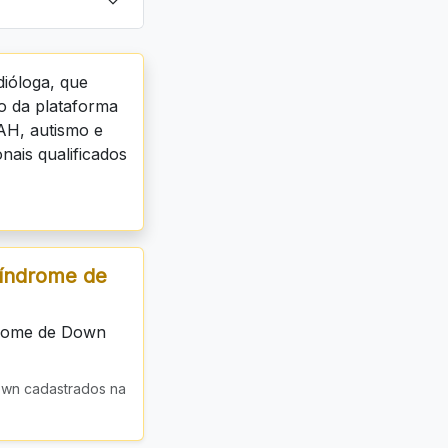
ióloga, que
vo da plataforma
AH, autismo e
nais qualificados
Síndrome de
drome de Down
own cadastrados na