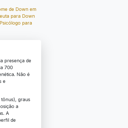
rome de Down em
peuta para Down
Psicólogo para
la presença de
da 700
enética. Não é
s e
 tônus), graus
posição a
as. A
erfil de