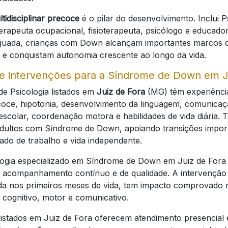
tidisciplinar precoce
é o pilar do desenvolvimento. Inclui P
erapeuta ocupacional, fisioterapeuta, psicólogo e educado
quada, crianças com Down alcançam importantes marcos 
 e conquistam autonomia crescente ao longo da vida.
e intervenções para a Síndrome de Down em J
 de Psicologia listados em
Juiz de Fora
(MG) têm experiênc
oce, hipotonia, desenvolvimento da linguagem, comunicaçã
escolar, coordenação motora e habilidades de vida diária
adultos com Síndrome de Down, apoiando transições impo
do de trabalho e vida independente.
logia especializado em Síndrome de Down em Juiz de Fora
m acompanhamento contínuo e de qualidade. A intervenção
ada nos primeiros meses de vida, tem impacto comprovado 
cognitivo, motor e comunicativo.
 listados em Juiz de Fora oferecem atendimento presencia