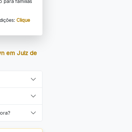
o para famílias
dições:
Clique
wn em Juiz de
Fora?