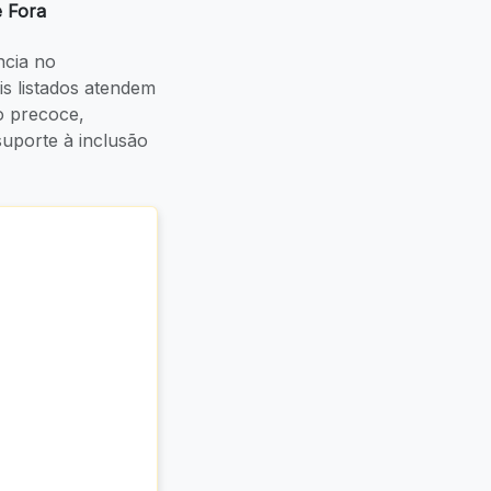
e Fora
cia no
ais listados atendem
o precoce,
uporte à inclusão