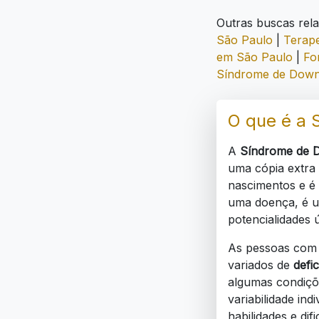
Outras buscas rel
São Paulo
|
Terape
em São Paulo
|
Fo
Síndrome de Down
O que é a 
A
Síndrome de 
uma cópia extra
nascimentos e é 
uma doença, é u
potencialidades 
As pessoas com
variados de
defic
algumas condiçõe
variabilidade in
habilidades e dif