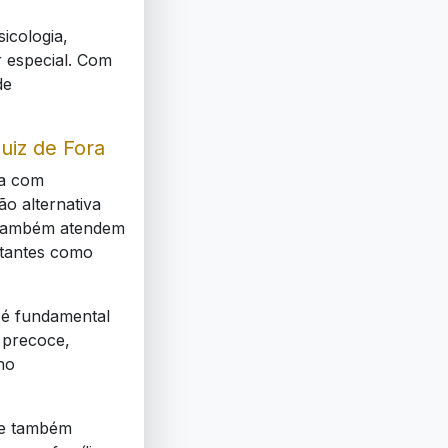
sicologia,
r especial. Com
de
uiz de Fora
ia com
o alternativa
. Também atendem
rtantes como
 é fundamental
 precoce,
no
l e também