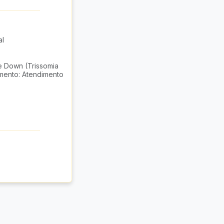
al
e Down (Trissomia
imento: Atendimento