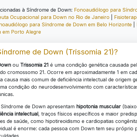
acionadas à Síndrome de Down:
Fonoaudiólogo para Sínd
uta Ocupacional para Down no Rio de Janeiro
|
Fisiotera
noaudiólogo para Síndrome de Down em Belo Horizonte
|
 em Porto Alegre
Síndrome de Down (Trissomia 21)?
Down
ou
Trissomia 21
é uma condição genética causada pe
 do cromossomo 21. Ocorre em aproximadamente 1 em ca
a causa mais comum de deficiência intelectual de origem g
ma condição do neurodesenvolvimento com característica
únicas.
 Síndrome de Down apresentam
hipotonia muscular
(baixo
iência intelectual
, traços físicos específicos e maior predis
s de saúde, como hipotireoidismo e cardiopatias congênit
dividual é enorme: cada pessoa com Down tem seu próprio p
iculdades.