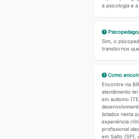
a psicologia e 
Psicopedagog
Sim, o psicoped
transtornos qu
Como encont
Encontre na BR 
atendimento ter
em autismo (TE
desenvolvimento
listados nesta 
experiência clí
profissional id
em Salto (SP).