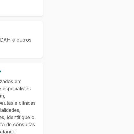
 TDAH e outros
?
lizados em
 especialistas
em,
eutas e clínicas
alidades,
, identifique o
to de consultas
ectando