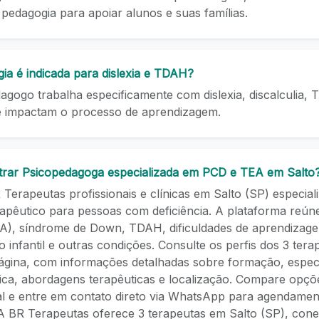
a pedagogia para apoiar alunos e suas famílias.
ia é indicada para dislexia e TDAH?
agogo trabalha especificamente com dislexia, discalculia,
e impactam o processo de aprendizagem.
rar Psicopedagoga especializada em PCD e TEA em Salto
Terapeutas profissionais e clínicas em Salto (SP) especia
apêutico para pessoas com deficiência. A plataforma reúne
A), síndrome de Down, TDAH, dificuldades de aprendizag
 infantil e outras condições. Consulte os perfis dos 3 terap
página, com informações detalhadas sobre formação, especi
nica, abordagens terapêuticas e localização. Compare opções
eal e entre em contato direto via WhatsApp para agendamen
 A BR Terapeutas oferece 3 terapeutas em Salto (SP), con