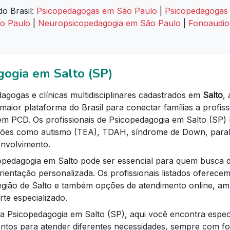
do Brasil:
Psicopedagogas em São Paulo
|
Psicopedagogas 
ão Paulo
|
Neuropsicopedagogia em São Paulo
|
Fonoaudio
gogia em Salto (SP)
agogas e clínicas multidisciplinares cadastrados em
Salto
,
maior plataforma do Brasil para conectar famílias a profiss
em PCD. Os profissionais de Psicopedagogia em Salto (SP) l
ões como autismo (TEA), TDAH, síndrome de Down, paralis
envolvimento.
opedagogia em Salto pode ser essencial para quem busca d
rientação personalizada. Os profissionais listados oferece
egião de Salto e também opções de atendimento online, am
te especializado.
 Psicopedagogia em Salto (SP), aqui você encontra especi
ontos para atender diferentes necessidades, sempre com f