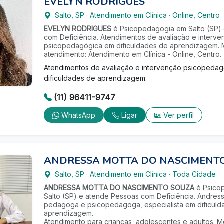
EVELYN RODRIGUES
Salto
,
SP
·
Atendimento em Clínica
·
Online, Centro
EVELYN RODRIGUES
é Psicopedagogia em Salto (SP)
com Deficiência. Atendimentos de avaliação e interv
psicopedagógica em dificuldades de aprendizagem.
atendimento: Atendimento em Clínica - Online, Centro.
Atendimentos de avaliação e intervenção psicopeda
dificuldades de aprendizagem.
(11) 96411-9747
WhatsApp
Ligar
Ver perfil
ANDRESSA MOTTA DO NASCIMENT
Salto
,
SP
·
Atendimento em Clínica
·
Toda Cidade
ANDRESSA MOTTA DO NASCIMENTO SOUZA
é Psico
Salto (SP) e atende Pessoas com Deficiência. Andress
pedagoga e psicopedagoga, especialista em dificul
aprendizagem.
Atendimento para crianças, adolescentes e adultos. 