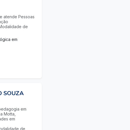
 e atende Pessoas
enção
 Modalidade de
gógica em
O SOUZA
pedagogia em
a Motta,
dades em
Modalidade de