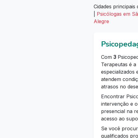
Cidades principais 
|
Psicólogas em S
Alegre
Psicopeda
Com
3
Psicoped
Terapeutas é a 
especializados 
atendem condiç
atrasos no des
Encontrar Psic
intervenção e o
presencial na r
acesso ao supor
Se você procura
qualificados pr