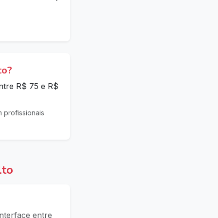
to?
entre R$ 75 e R$
profissionais
lto
nterface entre