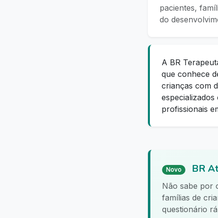
pacientes, famí
do desenvolvi
A BR Terapeut
que conhece de
crianças com de
especializados 
profissionais e
BR At
Novo
Não sabe por
famílias de cr
questionário r