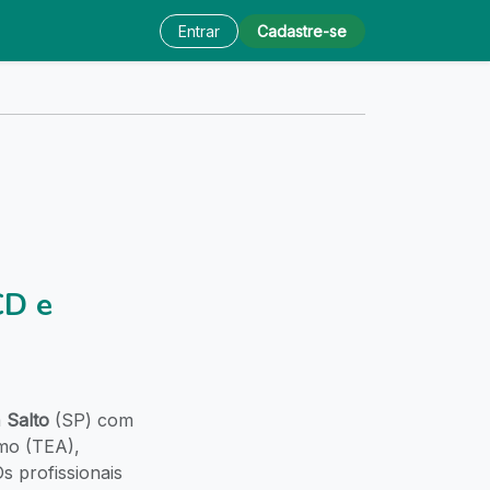
Entrar
Cadastre-se
CD e
m
Salto
(SP) com
smo (TEA),
s profissionais