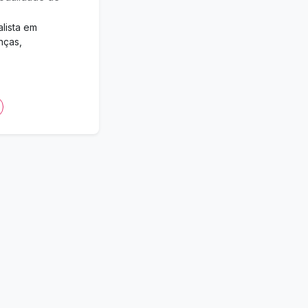
lista em
nças,