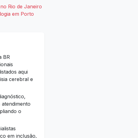
no Rio de Janeiro
logia em Porto
 a BR
ionais
istados aqui
ia cerebral e
iagnóstico,
m atendimento
pliando o
alistas
oco em inclusão,