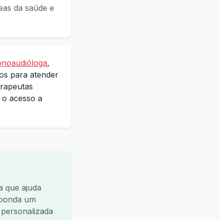
reas da saúde e
onoaudióloga
,
dos para atender
erapeutas
o o acesso a
a que ajuda
esponda um
a personalizada