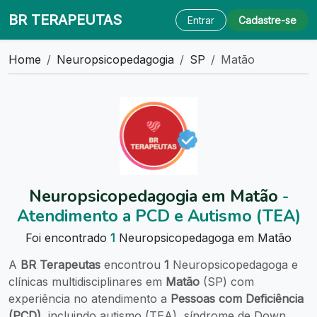
BR TERAPEUTAS
Entrar
Cadastre-se
Home
Neuropsicopedagogia
SP
Matão
Neuropsicopedagogia em Matão
-
Atendimento a PCD e Autismo (TEA)
Foi encontrado
1
Neuropsicopedagoga em Matão
A
BR Terapeutas
encontrou
1
Neuropsicopedagoga e
clínicas multidisciplinares em
Matão
(SP) com
experiência no atendimento a
Pessoas com Deficiência
(PCD)
, incluindo autismo (TEA), síndrome de Down,