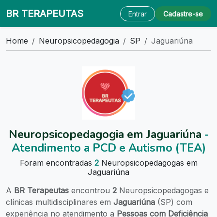
BR TERAPEUTAS
Entrar
Cadastre-se
Home
Neuropsicopedagogia
SP
Jaguariúna
Neuropsicopedagogia em Jaguariúna
-
Atendimento a PCD e Autismo (TEA)
Foram encontradas
2
Neuropsicopedagogas em
Jaguariúna
A
BR Terapeutas
encontrou
2
Neuropsicopedagogas e
clínicas multidisciplinares em
Jaguariúna
(SP) com
experiência no atendimento a
Pessoas com Deficiência