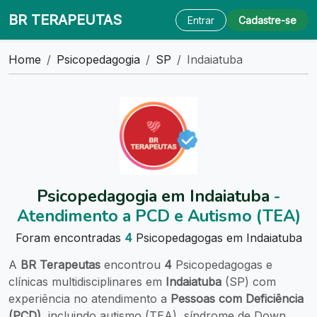
BR TERAPEUTAS
Entrar
Cadastre-se
Home
Psicopedagogia
SP
Indaiatuba
Psicopedagogia em Indaiatuba
-
Atendimento a PCD e Autismo (TEA)
Foram encontradas
4
Psicopedagogas em Indaiatuba
A
BR Terapeutas
encontrou
4
Psicopedagogas e
clínicas multidisciplinares em
Indaiatuba
(SP) com
experiência no atendimento a
Pessoas com Deficiência
(PCD)
, incluindo autismo (TEA), síndrome de Down,