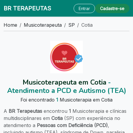
BR TERAPEUTAS
Entrar
Cadastre-se
Home
Musicoterapeuta
SP
Cotia
Musicoterapeuta em Cotia
-
Atendimento a PCD e Autismo (TEA)
Foi encontrado
1
Musicoterapia em Cotia
A
BR Terapeutas
encontrou
1
Musicoterapia e clínicas
multidisciplinares em
Cotia
(SP) com experiência no
atendimento a
Pessoas com Deficiência (PCD)
,
incluindo autismo (TEA), síndrome de Down, paralisia