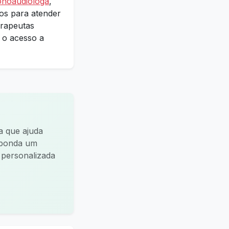
onoaudióloga
,
dos para atender
erapeutas
o o acesso a
a que ajuda
esponda um
a personalizada