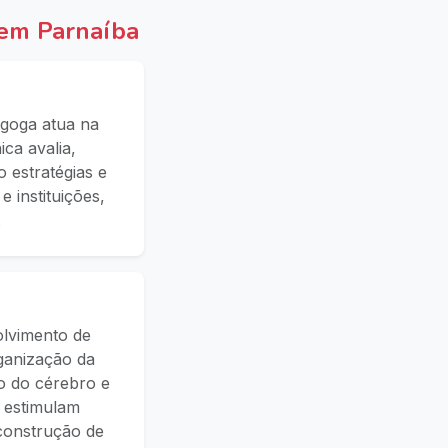
 em Parnaíba
goga atua na
ca avalia,
 estratégias e
 instituições,
.
olvimento de
ganização da
o do cérebro e
e estimulam
 construção de