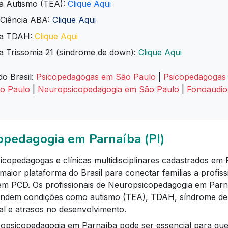
ra Autismo (TEA):
Clique Aqui
 Ciência ABA:
Clique Aqui
ara TDAH:
Clique Aqui
a Trissomia 21 (síndrome de down):
Clique Aqui
do Brasil:
Psicopedagogas em São Paulo
|
Psicopedagogas 
ão Paulo
|
Neuropsicopedagogia em São Paulo
|
Fonoaudio
opedagogia em Parnaíba (PI)
copedagogas e clínicas multidisciplinares cadastrados em
maior plataforma do Brasil para conectar famílias a profiss
 em PCD. Os profissionais de Neuropsicopedagogia em Parn
atendem condições como autismo (TEA), TDAH, síndrome d
ral e atrasos no desenvolvimento.
opsicopedagogia em Parnaíba pode ser essencial para qu