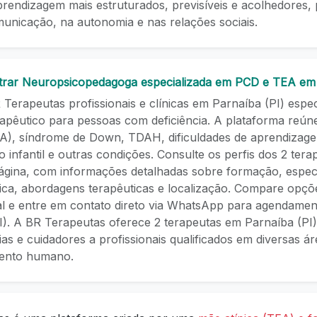
prendizagem mais estruturados, previsíveis e acolhedores
unicação, na autonomia e nas relações sociais.
rar Neuropsicopedagoga especializada em PCD e TEA em
Terapeutas profissionais e clínicas em Parnaíba (PI) espe
apêutico para pessoas com deficiência. A plataforma reúne
A), síndrome de Down, TDAH, dificuldades de aprendizag
 infantil e outras condições. Consulte os perfis dos 2 terap
página, com informações detalhadas sobre formação, especi
nica, abordagens terapêuticas e localização. Compare opções
eal e entre em contato direto via WhatsApp para agendamen
I). A BR Terapeutas oferece 2 terapeutas em Parnaíba (PI
lias e cuidadores a profissionais qualificados em diversas á
mento humano.