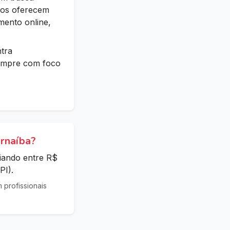
ados oferecem
mento online,
tra
 sempre com foco
rnaíba?
iando entre R$
PI).
profissionais