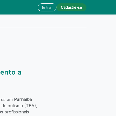
Entrar
Cadastre-se
ento a
ares em
Parnaíba
uindo autismo (TEA),
s profissionais