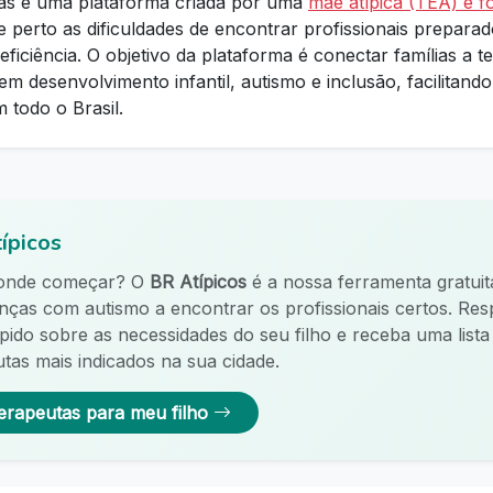
as é uma plataforma criada por uma
mãe atípica (TEA) e f
 perto as dificuldades de encontrar profissionais prepara
ficiência. O objetivo da plataforma é conectar famílias a t
em desenvolvimento infantil, autismo e inclusão, facilitand
m todo o Brasil.
ípicos
 onde começar? O
BR Atípicos
é a nossa ferramenta gratuit
ianças com autismo a encontrar os profissionais certos. R
ápido sobre as necessidades do seu filho e receba uma list
tas mais indicados na sua cidade.
erapeutas para meu filho