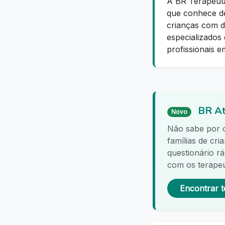
A BR Terapeut
que conhece de
crianças com de
especializados 
profissionais e
BR At
Novo
Não sabe por
famílias de cr
questionário r
com os terapeu
Encontrar t