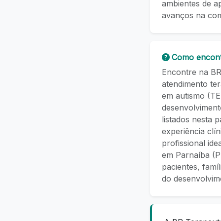
ambientes de a
avanços na com
Como encont
Encontre na BR 
atendimento ter
em autismo (TE
desenvolvimento
listados nesta 
experiência clí
profissional id
em Parnaíba (P
pacientes, famí
do desenvolvi