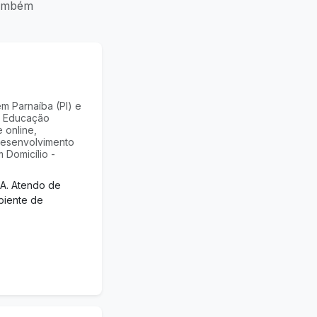
também
 Parnaíba (PI) e
, Educação
 online,
esenvolvimento
 Domicílio -
EA. Atendo de
biente de