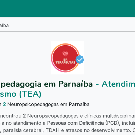
aíba
opedagogia em Parnaíba
- Atendim
ismo (TEA)
as
2
Neuropsicopedagogas em Parnaíba
ncontrou
2
Neuropsicopedagogas e clínicas multidisciplin
cia no atendimento a
Pessoas com Deficiência (PCD)
, incl
paralisia cerebral, TDAH e atrasos no desenvolvimento. O