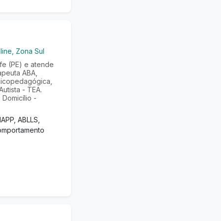
line, Zona Sul
e (PE) e atende
apeuta ABA,
sicopedagógica,
utista - TEA.
Domicílio -
MAPP, ABLLS,
comportamento