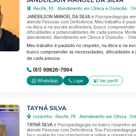
JANDEILSON MANOEL DA SILVA
Recife
,
PE
·
Atendimento em Clínica e Domicílio
·
On
JANDEILSON MANOEL DA SILVA
é Psicopedagogia em 
atende Pessoas com Deficiência. Meu trabalho é paut
na ética e na escuta acolhedora, busco compreender
dificuldades e potencialidades de cada pessoa. Mod
atendimento: Atendimento em Clínica e Domicílio - Onli
Meu trabalho é pautado no respeito, na ética e na es
busco compreender as necessidades, dificuldades e 
de cada pessoa.
(81) 99826-7994
WhatsApp
Ligar
Ver perfil
TAYNÁ SILVA
rosarinho
·
Recife
,
PE
·
Atendimento em Clínica
·
On
TAYNÁ SILVA
é Psicopedagogia no bairro rosarinho em
atende Pessoas com Deficiência. Sou Psicopedagog
faço avaliação psicopedagógica online e presencial n