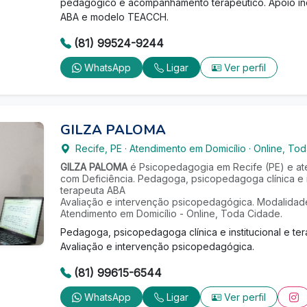
pedagógico e acompanhamento terapêutico. Apoio in
ABA e modelo TEACCH.
(81) 99524-9244
WhatsApp
Ligar
Ver perfil
GILZA PALOMA
Recife
,
PE
·
Atendimento em Domicílio
·
Online, To
GILZA PALOMA
é Psicopedagogia em Recife (PE) e a
com Deficiência. Pedagoga, psicopedagoga clínica e in
terapeuta ABA
Avaliação e intervenção psicopedagógica. Modalidad
Atendimento em Domicílio - Online, Toda Cidade.
Pedagoga, psicopedagoga clínica e institucional e te
Avaliação e intervenção psicopedagógica.
(81) 99615-6544
WhatsApp
Ligar
Ver perfil