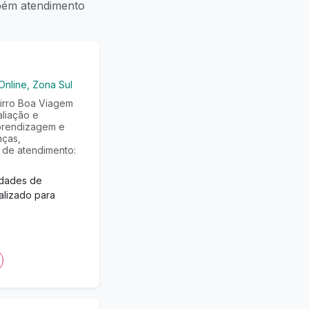
mbém atendimento
Online, Zona Sul
irro Boa Viagem
aliação e
aprendizagem e
nças,
 de atendimento:
ldades de
lizado para