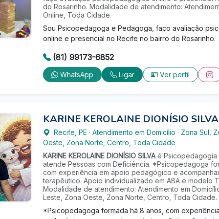
do Rosarinho. Modalidade de atendimento: Atendiment
Online, Toda Cidade.
Sou Psicopedagoga e Pedagoga, faço avaliação psi
online e presencial no Recife no bairro do Rosarinho.
(81) 99173-6852
WhatsApp
Ligar
Ver perfil
KARINE KEROLAINE DIONÍSIO SILVA
Recife
,
PE
·
Atendimento em Domicílio
·
Zona Sul, Z
Oeste, Zona Norte, Centro, Toda Cidade
KARINE KEROLAINE DIONÍSIO SILVA
é Psicopedagogia 
atende Pessoas com Deficiência. *Psicopedagoga fo
com experiência em apoio pedagógico e acompanha
terapêutico. Apoio individualizado em ABA e modelo
Modalidade de atendimento: Atendimento em Domicílio
Leste, Zona Oeste, Zona Norte, Centro, Toda Cidade.
*Psicopedagoga formada há 8 anos, com experiênci