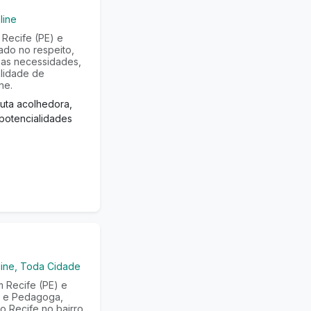
line
Recife (PE) e
ado no respeito,
 as necessidades,
alidade de
ne.
cuta acolhedora,
potencialidades
line, Toda Cidade
 Recife (PE) e
a e Pedagoga,
o Recife no bairro