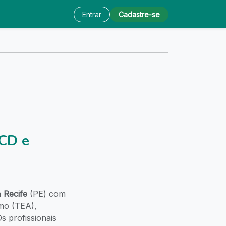
Entrar
Cadastre-se
PCD e
m
Recife
(PE) com
smo (TEA),
s profissionais