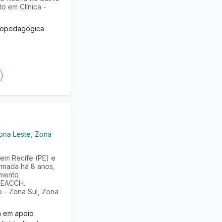
o em Clínica -
copedagógica
ona Leste, Zona
em Recife (PE) e
rmada há 8 anos,
mento
 TEACCH.
 - Zona Sul, Zona
a em apoio