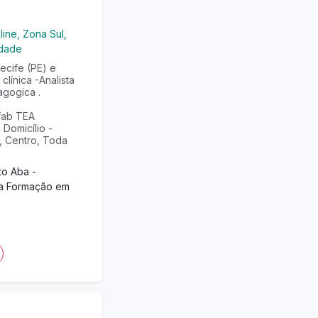
line, Zona Sul,
idade
cife (PE) e
línica -Analista
gogica .
fab TEA
Domicílio -
, Centro, Toda
to Aba -
ga Formação em