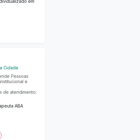
dividualizado em
da Cidade
tende Pessoas
stitucional e
e de atendimento:
rapeuta ABA