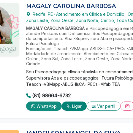
MAGALY CAROLINA BARBOSA
Recife
,
PE
·
Atendimento em Clínica e Domicílio
·
On
Zona Leste, Zona Oeste, Zona Norte, Centro, Toda C
MAGALY CAROLINA BARBOSA
é Psicopedagogia em Re
atende Pessoas com Deficiência. Sou Psicopedagoga c
do comportamento Aba -Supervisora Aba e psicopeda
Futura Psicóloga
Formação em Teacch -VBMapp-ABLlS-IIsCA- PECs -Al
Modalidade de atendimento: Atendimento em Clínica e 
Online, Zona Sul, Zona Leste, Zona Oeste, Zona Norte
Cidade.
Sou Psicopedagoga clínica -Analista do comportamen
Supervisora Aba e psicopedagogica . Futura Psicólo
Teacch -VBMapp-ABLlS-IIsCA- PECs -Alfab TEA
(81) 98664-6732
WhatsApp
Ligar
Ver perfil