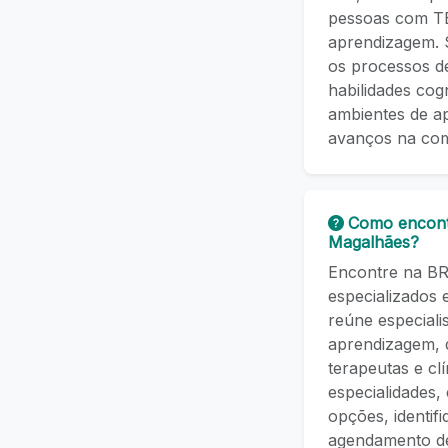
pessoas com TEA
aprendizagem. 
os processos de
habilidades cog
ambientes de a
avanços na com
Como encont
Magalhães?
Encontre na BR 
especializados 
reúne especial
aprendizagem, d
terapeutas e cl
especialidades,
opções, identif
agendamento de