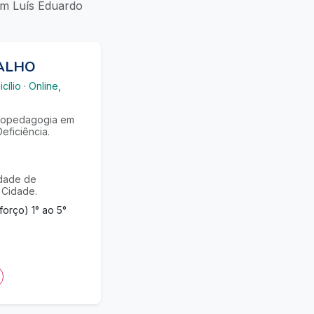
em Luís Eduardo
ALHO
cílio
·
Online,
copedagogia em
eficiência.
idade de
 Cidade.
rço) 1° ao 5°