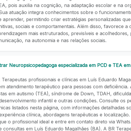
, pois auxilia na cognição, na adaptação escolar e na or
Sua atuação integra conhecimentos sobre o funcionament
 aprender, permitindo criar estratégias personalizadas qu
nitivas, sociais e comportamentais. Além disso, favorece a
prendizagem mais estruturados, previsíveis e acolhedores
unicação, na autonomia e nas relações sociais.
rar Neuropsicopedagoga especializada em PCD e TEA em
Terapeutas profissionais e clínicas em Luís Eduardo Maga
em atendimento terapêutico para pessoas com deficiência.
istas em autismo (TEA), síndrome de Down, TDAH, dificuld
esenvolvimento infantil e outras condições. Consulte os pe
ínicas listados nesta página, com informações detalhadas 
 experiência clínica, abordagens terapêuticas e localizaçã
ique o profissional ideal e entre em contato direto via Wha
 consultas em Luís Eduardo Magalhães (BA). A BR Terape