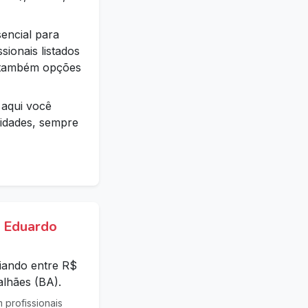
encial para
sionais listados
e também opções
aqui você
sidades, sempre
s Eduardo
iando entre R$
lhães (BA).
profissionais