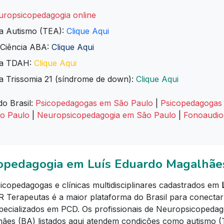
uropsicopedagogia online
ra Autismo (TEA):
Clique Aqui
 Ciência ABA:
Clique Aqui
ara TDAH:
Clique Aqui
a Trissomia 21 (síndrome de down):
Clique Aqui
do Brasil:
Psicopedagogas em São Paulo
|
Psicopedagogas 
ão Paulo
|
Neuropsicopedagogia em São Paulo
|
Fonoaudio
opedagogia em Luís Eduardo Magalhãe
copedagogas e clínicas multidisciplinares cadastrados em
BR Terapeutas é a maior plataforma do Brasil para conectar 
specializados em PCD. Os profissionais de Neuropsicopedag
ães (BA) listados aqui atendem condições como autismo 