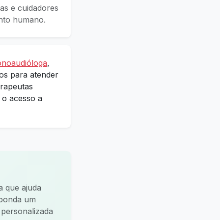
as e cuidadores
ento humano.
onoaudióloga
,
dos para atender
erapeutas
o o acesso a
a que ajuda
esponda um
a personalizada