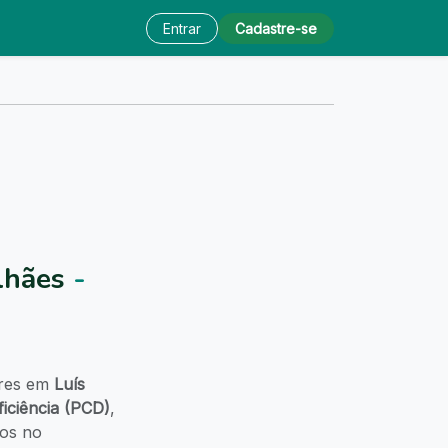
Entrar
Cadastre-se
lhães
-
ares em
Luís
iciência (PCD)
,
sos no