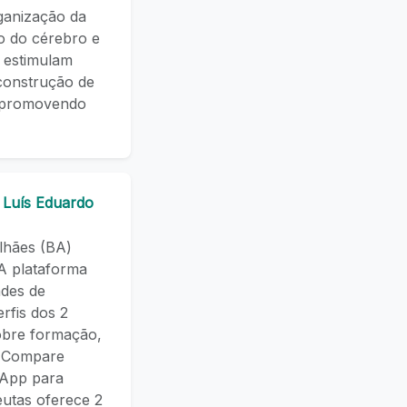
ganização da
o do cérebro e
e estimulam
 construção de
, promovendo
 Luís Eduardo
lhães (BA)
 A plataforma
ades de
rfis dos 2
sobre formação,
o. Compare
tsApp para
utas oferece 2