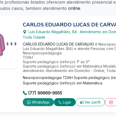
s profissionais listados oferecem atendimento presencial 
muitos casos, também atendimento
online
.
CARLOS EDUARDO LUCAS DE CARV
Luís Eduardo Magalhães
,
BA
·
Atendimento em Domi
Toda Cidade
CARLOS EDUARDO LUCAS DE CARVALHO
é Neuropsi
Luís Eduardo Magalhães (BA) e atende Pessoas com D
Neuropsicopedagogia
TDAH
Suporte pedagógico (reforço) 1° ao 5°
Suporte pedagógico (reforço) em Matemática Modal
atendimento: Atendimento em Domicílio - Online, Toda
Neuropsicopedagogia TDAH Suporte pedagógico (refo
Suporte pedagógico (reforço) em Matemática
(77) 99969-9955
WhatsApp
Ligar
Ver perfil